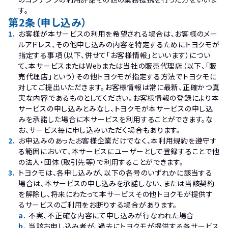
す。
第2条（申し込み）
1
.
お客様が本サービスの利用を希望される場合は、お客様のメー
ルアドレス、その他申し込みの内容を特定するためにトヨクモが
指定する事項（以下、併せて「お客様情報」といいます）につい
て、本サービスまたはWebまたは当社の販売代理店（以下、「販
売代理店」という）その他トヨクモが指定する方法でトヨクモに
対してご提出いただきます。お客様情報は常に最新、正確かつ真
実な内容であるものとしてください。お客様情報の登録により本
サービスの申し込みとみなし、トヨクモが本サービスの申し込
みを承諾した場合に本サービスを利用することができます。な
お、サービス毎に申し込みいただく場合もあります。
2
.
お申込みのあったお客様企業だけでなく、本利用規約を遵守す
る範囲において、本サービスにユーザーとして登録することで他
の法人・団体（取引先等）で利用することができます。
3
.
トヨクモは、各申し込みが、以下の各号のいずれかに該当する
場合は､本サービスの申し込みを承諾しない、または当該契約
を解除し、将来にわたって本サービスその他トヨクモが提供す
るサービスのご利用をお断りする場合があります。
a
.
不実、不正確な内容にて申し込みが行なわれた場合
b
.
当該お申し込み者が､過去にトヨクモが提供する各サービス