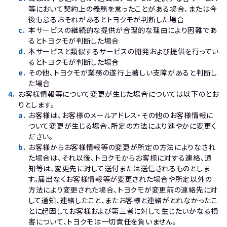
等において契約上の義務を怠ったことがある場合､または今
後も怠るおそれがあるとトヨクモが判断した場合
c
.
本サービスの継続的な提供が合理的な理由により困難であ
るとトヨクモが判断した場合
d
.
本サービスと類似するサービスの開発および提供を行ってい
るとトヨクモが判断した場合
e
.
その他､トヨクモが業務の遂行上著しい支障があると判断し
た場合
4
.
お客様情報等について変更が生じた場合については以下のとお
りとします。
a
.
お客様は、お客様のメールアドレス・その他のお客様情報に
ついて変更が生じる場合、所定の方法により速やかに変更く
ださい。
b
.
お客様からお客様情報等の変更が所定の方法によりなされ
た場合は、それ以後、トヨクモからお客様に対する連絡、通
知等は、変更先に対して送付または送信されるものとしま
す。届出なくお客様情報等が変更された場合や所定以外の
方法により変更された場合、トヨクモが変更前の連絡先に対
して通知、連絡したこと、またお客様と連絡がとれなかったこ
とに起因してお客様および第三者に対して生じたいかなる損
害について、トヨクモは一切責任を負いません。