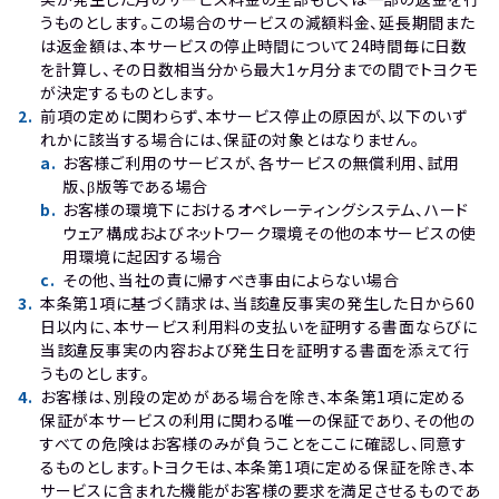
うものとします。この場合のサービスの減額料金、延長期間また
は返金額は、本サービスの停止時間について24時間毎に日数
を計算し、その日数相当分から最大1ヶ月分までの間でトヨクモ
が決定するものとします。
2
.
前項の定めに関わらず、本サービス停止の原因が、以下のいず
れかに該当する場合には、保証の対象とはなりません。
a
.
お客様ご利用のサービスが、各サービスの無償利用、試用
版、β版等である場合
b
.
お客様の環境下におけるオペレーティングシステム、ハード
ウェア構成およびネットワーク環境その他の本サービスの使
用環境に起因する場合
c
.
その他、当社の責に帰すべき事由によらない場合
3
.
本条第1項に基づく請求は、当該違反事実の発生した日から60 
日以内に、本サービス利用料の支払いを証明する書面ならびに
当該違反事実の内容および発生日を証明する書面を添えて行
うものとします。
4
.
お客様は、別段の定めがある場合を除き、本条第1項に定める
保証が本サービスの利用に関わる唯一の保証であり、その他の
すべての危険はお客様のみが負うことをここに確認し、同意す
るものとします。トヨクモは、本条第1項に定める保証を除き、本
サービスに含まれた機能がお客様の要求を満足させるものであ