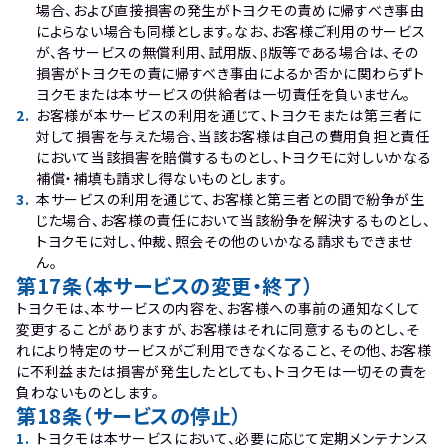
場合、および直接損害の発生がトヨクモの責めに帰すべき事由
によらない場合も同様とします。なお、お客様ご利用のサービス
が、各サービスの無償利用、試用版、β版等である場合は、その
損害がトヨクモの責に帰すべき事由によるか否かに関わらずト
ヨクモまたは本サービスの供給者は一切責任を負いません。
2
.
お客様が本サービスの利用を通じて、トヨクモまたは第三者に
対して損害を与えた場合､当該お客様は自己の費用負担と責任
において当該損害を賠償するものとし、トヨクモに対しいかなる
補償・補填も請求し得ないものとします。
3
.
本サービスの利用を通じて、お客様と第三者との間で紛争が生
じた場合、お客様の責任において当該紛争を解決するものとし、
トヨクモに対し、仲裁、照会その他のいかなる請求もできませ
ん。
第17条（本サービスの変更・終了）
トヨクモは、本サービスの内容を、お客様への事前の通知なくして
変更することがありますが、お客様はそれに同意するものとし、そ
れにより特定のサービスがご利用できなくなること、その他、お客様
に不利益または損害が発生したとしても、トヨクモは一切その責を
負わないものとします。
第18条（サービスの停止）
1
.
トヨクモは本サービスにおいて、必要に応じて定期メンテナンス