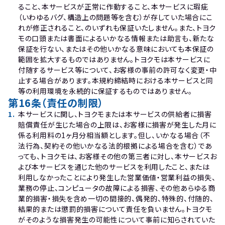
ること、本サービスが正常に作動すること、本サービスに瑕疵
（いわゆるバグ、構造上の問題等を含む）が存していた場合にこ
れが修正されること、のいずれも保証いたしません。また、トヨク
モの口頭または書面によるいかなる情報または助言も、新たな
保証を行ない、またはその他いかなる意味においても本保証の
範囲を拡大するものではありません。トヨクモは本サービスに
付随するサービス等について、お客様の事前の許可なく変更・中
止する場合があります。本規約締結時における本サービスと同
等の利用環境を永続的に保証するものではありません。
第16条（責任の制限）
1
.
本サービスに関し、トヨクモまたは本サービスの供給者に損害
賠償責任が生じた場合の上限は、お客様に損害が発生した月に
係る利用料の1ヶ月分相当額とします。但し、いかなる場合（不
法行為、契約その他いかなる法的根拠による場合を含む）であ
っても、トヨクモは、お客様その他の第三者に対し、本サービスお
よび本サービスを通じた他のサービスを利用したこと、または
利用しなかったことにより発生した営業価値・営業利益の損失、
業務の停止、コンピュータの故障による損害、その他あらゆる商
業的損害・損失を含め一切の間接的、偶発的、特殊的、付随的、
結果的または懲罰的損害について責任を負いません。トヨクモ
がそのような損害発生の可能性について事前に知らされていた