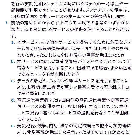
を行います。定期メンテナンス時にはシステムの一時停止や一
部機能が利用できないことがあります。メンテナンスの予定は、
24時間前までに本サービスのホームページ等で告知します。
2
.
前項の定めにかかわらず、トヨクモは以下の各号のいずれかに
該当する場合には、本サービスの提供を停止することがありま
す。
a
.
本サービス、その他本サービスを提供するために必要なシス
テムおよび電気通信設備の、保守上または工事上やむを得
ないとき、またこれらにやむを得ない障害が発生したとき
b
.
本サービスに著しい負荷や障害が与えられることによって正
常なサービスを提供することが困難である場合、または困難
であるとトヨクモが判断したとき
c
.
データの改ざん、ハッキング等本サービスを提供することに
より、お客様、第三者等が著しい損害を受ける可能性をトヨ
クモが認知したとき
d
.
電気通信事業者または国内外の電気通信事業体が電気通
信サービスの提供を中止、および停止することにより、本サ
ービス契約に基づく本サービスの提供を行なうことが困難
になったとき
e
.
天災地変､戦争､内乱､法令の制定改廃その他不可抗力等に
より、非常事態が発生した場合､またはそのおそれがあると