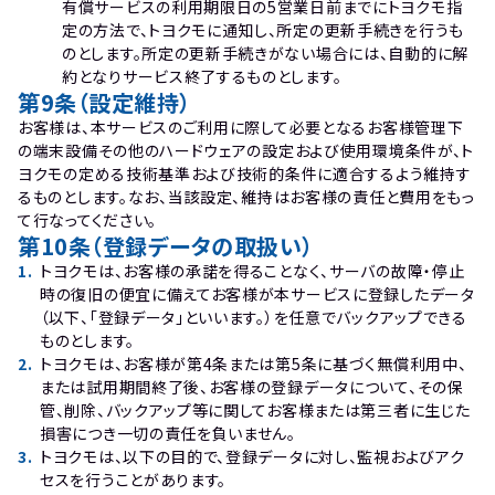
有償サービスの利用期限日の5営業日前までにトヨクモ指
定の方法で、トヨクモに通知し、所定の更新手続きを行うも
のとします。所定の更新手続きがない場合には、自動的に解
約となりサービス終了するものとします。
第9条（設定維持）
お客様は、本サービスのご利用に際して必要となるお客様管理下
の端末設備その他のハードウェアの設定および使用環境条件が、ト
ヨクモの定める技術基準および技術的条件に適合するよう維持す
るものとします。なお、当該設定、維持はお客様の責任と費用をもっ
て行なってください。
第10条（登録データの取扱い）
1
.
トヨクモは、お客様の承諾を得ることなく、サーバの故障・停止
時の復旧の便宜に備えてお客様が本サービスに登録したデータ
（以下、「登録データ」といいます。）を任意でバックアップできる
ものとします。
2
.
トヨクモは、お客様が第4条または第5条に基づく無償利用中、
または試用期間終了後、お客様の登録データについて、その保
管、削除、バックアップ等に関してお客様または第三者に生じた
損害につき一切の責任を負いません。
3
.
トヨクモは、以下の目的で、登録データに対し、監視およびアク
セスを行うことがあります。