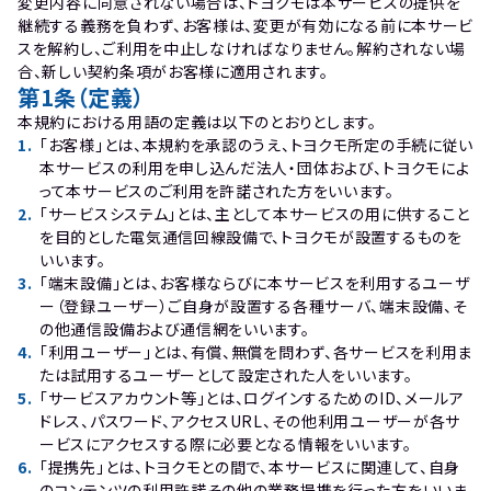
変更内容に同意されない場合は、トヨクモは本サービスの提供を
継続する義務を負わず、お客様は、変更が有効になる前に本サービ
スを解約し、ご利用を中止しなければなりません。解約されない場
合、新しい契約条項がお客様に適用されます。
第1条（定義）
本規約における用語の定義は以下のとおりとします。
1
.
「お客様」とは、本規約を承認のうえ、トヨクモ所定の手続に従い
本サービスの利用を申し込んだ法人・団体および、トヨクモによ
って本サービスのご利用を許諾された方をいいます。
2
.
「サービスシステム」とは、主として本サービスの用に供すること
を目的とした電気通信回線設備で、トヨクモが設置するものを
いいます。
3
.
「端末設備」とは、お客様ならびに本サービスを利用するユーザ
ー（登録ユーザー）ご自身が設置する各種サーバ、端末設備、そ
の他通信設備および通信網をいいます。
4
.
「利用ユーザー」とは、有償、無償を問わず、各サービスを利用ま
たは試用するユーザーとして設定された人をいいます。
5
.
「サービスアカウント等」とは、ログインするためのID、メールア
ドレス、パスワード、アクセスURL、その他利用ユーザーが各サ
ービスにアクセスする際に必要となる情報をいいます。
6
.
「提携先」とは、トヨクモとの間で、本サービスに関連して、自身
のコンテンツの利用許諾その他の業務提携を行った方をいいま