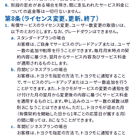
6
.
別段の定めがある場合を除き、既に支払われたサービス料金に
ついての返金等は一切行ないません。
第8条（ライセンス変更、更新、終了）
1
.
有償サービスのライセンス変更、ユーザー数変更の取扱いは、
以下のとおりとします。なお、グレードダウンはできません。
a
.
スタンダードプランの場合

お客様は、ご自身でサービスのグレードアップまたは、ユーザ
ー数の追加や削除を行うことができます。毎月月末時点の契
約内容に基づき、翌月からサービス内容及びサービス料金
が適用されるものとします。
b
.
月間ビジネスプランの場合

お客様は、トヨクモ指定の方法で、トヨクモに通知すること
で、サービスのグレードアップまたはユーザー数追加を行う
ことができます。また、トヨクモがサービスの変更の通知を受
け付けた月の翌月から変更後の内容に基づくサービス料金
を適用するものとします。申し込みのユーザー数の減数は原
則おこなうことはできません。ただし、トヨクモが認めた月
（有償契約を開始した日から1年ごとの応答日が属する月）
の間に限っては、おこなうことができます。
c
.
年間ビジネスプランの場合

お客様は、トヨクモ指定の方法で、トヨクモに通知すること