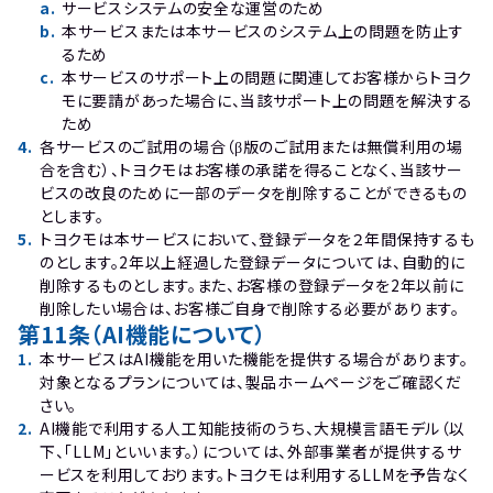
a
.
サービスシステムの安全な運営のため
b
.
本サービスまたは本サービスのシステム上の問題を防止す
るため
c
.
本サービスのサポート上の問題に関連してお客様からトヨク
モに要請があった場合に、当該サポート上の問題を解決する
ため
4
.
各サービスのご試用の場合（β版のご試用または無償利用の場
合を含む）、トヨクモはお客様の承諾を得ることなく、当該サー
ビスの改良のために一部のデータを削除することができるもの
とします。
5
.
トヨクモは本サービスにおいて、登録データを２年間保持するも
のとします。2年以上経過した登録データについては、自動的に
削除するものとします。また、お客様の登録データを2年以前に
削除したい場合は、お客様ご自身で削除する必要があります。
第11条（AI機能について）
1
.
本サービスはAI機能を用いた機能を提供する場合があります。
対象となるプランについては、製品ホームページをご確認くだ
さい。
2
.
AI機能で利用する人工知能技術のうち、大規模言語モデル（以
下、「LLM」といいます。）については、外部事業者が提供するサ
ービスを利用しております。トヨクモは利用するLLMを予告なく