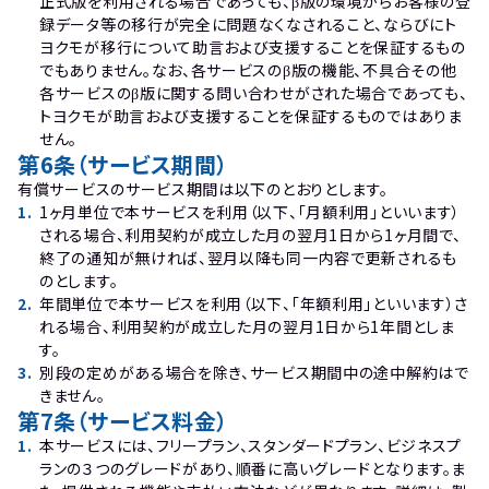
正式版を利用される場合であっても、β版の環境からお客様の登
録データ等の移行が完全に問題なくなされること、ならびにト
ヨクモが移行について助言および支援することを保証するもの
でもありません。なお、各サービスのβ版の機能、不具合その他
各サービスのβ版に関する問い合わせがされた場合であっても、
トヨクモが助言および支援することを保証するものではありま
せん。
第6条（サービス期間）
有償サービスのサービス期間は以下のとおりとします。
1
.
1ヶ月単位で本サービスを利用（以下、「月額利用」といいます）
される場合、利用契約が成立した月の翌月1日から1ヶ月間で、
終了の通知が無ければ、翌月以降も同一内容で更新されるも
のとします。
2
.
年間単位で本サービスを利用（以下、「年額利用」といいます）さ
れる場合、利用契約が成立した月の翌月1日から1年間としま
す。
3
.
別段の定めがある場合を除き、サービス期間中の途中解約はで
きません。
第7条（サービス料金）
1
.
本サービスには、フリープラン、スタンダードプラン、ビジネスプ
ランの３つのグレードがあり、順番に高いグレードとなります。ま