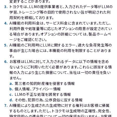
変更することがあります。
3
.
トヨクモは、LLMの提供事業者と、入力されたデータ等がLLMの
学習、トレーニング等の目的で使用されない旨が明記された利
用契約を締結しております。
4
.
AI機能の利用料金は、サービス料金に含まれています。ただし、
利用件数や処理量等に応じたオプションの用意が設定されてい
る場合があります。オプションの詳細については、製品ホームペ
ージをご確認ください。
5
.
AI機能のご利用時にLLMに関するエラー、過大な負荷発生等の
事由が生じた場合には、本機能の利用を制限することがありま
す。
6
.
お客様はLLMに対して入力されるデータに以下の情報を含め
ないようにご利用いただく必要があります。これらに該当する情
報の入力により生じた損害について、当社は一切の責任を負い
ません。
a
.
第三者の知的財産権を侵害する情報
b
.
個人情報、プライバシー情報
c
.
LLMの不正な処理を誘発する情報
d
.
その他、犯罪行為、公序良俗に反する情報
7
.
AI機能により生成された生成物に対する権利はお客様に帰属
するものとします。ただし、トヨクモは生成物の正確性、完全性、
特定目的への適合性について一切の保証を行いません。お客様