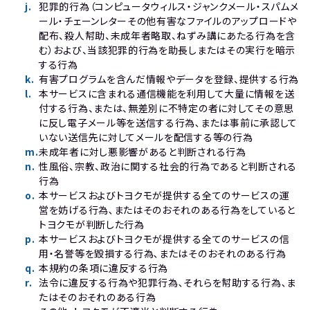
j
.
犯罪的行為（コンピュータウィルス・ジャンクメール・スパムメ
ール・チェーンレターその他有害なファイルのアップロードや
配布、殺人幇助、未成年者略取、ねずみ講にあたる行為を含
む）および、当該犯罪的行為を助長しまたはその実行を暗示
する行為
k
.
有害プログラムを含んだ情報やデータを登録、提供する行為
l
.
本サービスに含まれる通信機能を利用して大量に情報を送
付する行為、または、無差別に不特定の者に対してその意思
に反し電子メール等を送信する行為､または事前に承認して
いない送信先に対してメールを配信する等の行為
m
.
未成年者に対し悪影響があると判断される行為
n
.
性風俗、宗教、政治に関する社会的行為であると判断される
行為
o
.
本サービスおよびトヨクモが提供する全てのサービスの運
営を妨げる行為､またはそのおそれのある行為をしていると
トヨクモが判断した行為
p
.
本サービスおよびトヨクモが提供する全てのサービスの信
用・名誉等を毀損する行為､またはそのおそれのある行為
q
.
本規約の条項に違反する行為
r
.
法令に違反する行為や犯罪行為､それらを幇助する行為､ま
たはそのおそれのある行為