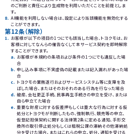
のご判断と責任により生成物を利用いただくことを前提としま
す。
8
.
AI機能を利用しない場合は、設定により当該機能を無効化する
ことができます。
第12条（解除）
1
.
お客様が以下の項目の1つにでも該当した場合、トヨクモは、お
客様に対してなんらの催告なくして本サービス契約を即時解除
することができます。
a
.
お客様が本規約の条項および条件の1つにでも違反した場
合
b
.
申し込み事項に不実虚偽の記載または記入漏れがあった場
合
c
.
トヨクモの業務遂行およびサービスシステム等に支障を及
ぼした場合､またはそのおそれのある行為を行なった場合
d
.
破産､会社更正手続､民事再生手続きの申立を受け､または
自ら申立てた場合
e
.
重要な財産に対する仮差押もしくは重大な行為に対する仮
処分とトヨクモが判断したもの､強制執行､競売等の申立､
仮登記担保契約に関する法律第2条に定める通知､手形交
換所の取引停止処分もしくは租税公課の滞納その他滞納処
分を受けた場合､またはこれらの申立､処分､通知を受ける