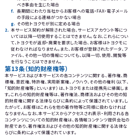
べき事由を生じた場合
f
.
長期間にわたり当社からお客様への電話・FAX・電子メール
の手段による連絡がつかない場合
g
.
その他トヨクモが別に定める場合
2
.
本サービス契約が解除された場合、サービスアカウント等につ
いては以降一切使用することはできません。なお、これらについ
て、トヨクモが返却・廃棄を要求した場合、お客様はトヨクモに
従わなければなりません。また、お客様が登録されたデータ、フ
ァイル、その他一切の情報についても、以降一切、使用、閲覧等
を行なうことはできません。
第13条（知的財産権等）
本サービスおよび本サービスの各コンテンツに関する、著作権、商
標権、意匠権、特許権、実用新案権、ノウハウ、その他の権利（以下、
「知的財産権等」といいます）は、トヨクモまたは提携先に帰属しま
す。これらの知的財産権等は、著作権法、商標法およびその他の知
的財産権に関する法律ならびに条約によって保護されています。し
たがって、お客様はこれらを他の著作物等と同様に扱わなければ
なりません。なお、本サービスからアクセスされ表示・利用される各
コンテンツについての知的財産権は、各情報コンテンツ提供会社の
財産であり、著作権法およびその他の知的財産権に関する法律な
らびに条約によって保護されています。