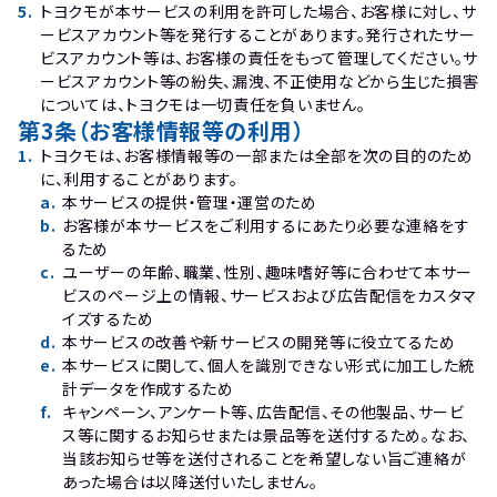
5
.
トヨクモが本サービスの利用を許可した場合、お客様に対し、サ
ービスアカウント等を発行することがあります。発行されたサー
ビスアカウント等は、お客様の責任をもって管理してください。サ
ービスアカウント等の紛失、漏洩、不正使用などから生じた損害
については、トヨクモは一切責任を負いません。
第3条（お客様情報等の利用）
1
.
トヨクモは、お客様情報等の一部または全部を次の目的のため
に、利用することがあります。
a
.
本サービスの提供・管理・運営のため
b
.
お客様が本サービスをご利用するにあたり必要な連絡をす
るため
c
.
ユーザーの年齢、職業、性別、趣味嗜好等に合わせて本サー
ビスのページ上の情報、サービスおよび広告配信をカスタマ
イズするため
d
.
本サービスの改善や新サービスの開発等に役立てるため
e
.
本サービスに関して、個人を識別できない形式に加工した統
計データを作成するため
f
.
キャンペーン、アンケート等、広告配信、その他製品、サービ
ス等に関するお知らせまたは景品等を送付するため。なお、
当該お知らせ等を送付されることを希望しない旨ご連絡が
あった場合は以降送付いたしません。