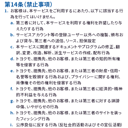
第14条（禁止事項）
1
.
お客様は、本サービスをご利用するにあたり、以下に該当する行
為を行ってはいけません。
a
.
第三者に対して、本サービスを利用する権利を許諾したり与
えたりする行為
b
.
サービスアカウント等の登録ユーザー以外への複製、頒布お
よび貸与、第三者への送信、リース、担保設定
c
.
本サービスに関連するドキュメントやプログラムの修正、翻
訳、変更、改造、解析、派生サービスの作成、配布行為
d
.
トヨクモ、提携先、他のお客様、または第三者の知的所有権
等を侵害する行為
e
.
トヨクモ、提携先、他のお客様、または第三者の財産・信用・
名誉等を毀損する行為および、プライバシーに関する権利、
肖像権その他の権利を侵害する行為
f
.
トヨクモ、提携先、他のお客様、または第三者に経済的・精神
的不利益を与える行為
g
.
トヨクモ、提携先、他のお客様、または第三者に対する誹謗
中傷、いやがらせの行為
h
.
トヨクモ、提携先、他のお客様、または第三者のサイトを装っ
たフィッシング行為
i
.
公序良俗に反する行為（反社会的活動およびその宣伝活動）