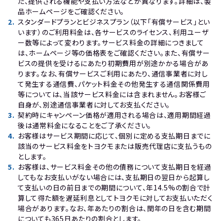
た、提供される機能や支払い方法などが異なります。詳細は、製
品ホームページをご確認ください。
2
.
スタンダードプランとビジネスプラン（以下「有償サービス」とい
います）のご利用料金は、各サービスのライセンス、利用ユーザ
ー数等によって変わります。サービス料金の詳細につきまして
は、ホームページ等の価格表をご確認ください。また、有償サー
ビスの提供を受けるにあたり初期費用が別途かかる場合があ
ります。なお、有償サービスご利用にあたり、通信事業者に対し
て発生する通信費、パケット料金その他発生する通信関係費用
等については、当該サービス料金には含まれません。お客様ご
自身が、別途通信事業者に対してお支払ください。
3
.
契約時にキャンペーン価格が適用される場合は、適用期間経過
後は通常料金になることをご了承ください。
4
.
お客様はサービス期間に応じて、個別に定める支払期日までに
該当のサービス料金をトヨクモまたは販売代理店に支払うもの
とします。
5
.
お客様は、サービス料金その他の債務について支払期日を経過
してもなお支払いがない場合には、支払期日の翌日から起算し
て支払いの日の前日までの期間について、年14.5%の割合で計
算して得た額を遅延利息としてトヨクモに対してお支払いただく
場合があります。なお、年あたりの割合は、閏年の日を含む期間
についても365日あたりの割合とします。