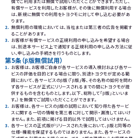
償でご利用または無償で試用いただくことができます。ただし、
有償サービスを利用したお客様が、その後に無償利用する場合
は、新規に無償での利用をトヨクモに対して申し込む必要があ
ります。
2
.
無償利用の環境においては、当社または第三者の広告を掲載す
ることがあります。
3
.
お客様が有償サービスの正規利用の申し込みを希望する場合
は、別途本サービス上で通知する正規利用の申し込み方法に従
い、申し込みの手続きを行うものとします。
第5条（β版無償試用）
1
.
お客様は、お客様ご自身が各サービスの導入検討および各サー
ビスの評価を目的とする場合に限り、別途トヨクモが定める範
囲において、各サービスのβ版（「β版」等、その名称の如何を問わ
ず各サービスが正式にリリースされるまでの間にトヨクモが提
供するものを含むものとします。以下、総称して「β版」といいま
す。）を無償でご試用いただくことができます。
2
.
お客様は、各サービスのβ版の試用において知り得た各サービ
スに関する一切の情報を第三者に対して開示・漏洩してはいけ
ません。また、前項に掲げる目的以外で試用してはいけません。
3
.
各サービスの正式版がリリースされた後において、β版と同等の
仕様・機能を保証するものではありません。また、各サービスの