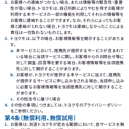
2
.
お客様への連絡がつかない場合､または情報等の緊急性・重要
性が高い場合､トヨクモは、自己判断によりやむを得ずお客様が
利用する本サービスの一部の機能を利用してそれらの情報等を
お客様に連絡することができます｡なお、それらによってもお客
様と連絡がとれない場合、トヨクモは連絡しなかったことによる
責任は一切負わないものとします。
3
.
トヨクモは、以下の場合、お客様情報等を開示することがありま
す。
a
.
本サービスにおいて、提携先が提供するサービスが含まれて
いる場合に当該サービスに関し、お客様からのお問合せ等に
対して調査、回答等を要する場合、お客様情報等を当該提携
先に対して開示することがあります。
b
.
お客様が、トヨクモが提供する本サービスに加えて、提携先
が提供するサービスに申し込みをされる場合、当該申し込み
に必要なお客様情報等を当該提携先に対して開示すること
があります。
c
.
その他法令に基づく場合
4
.
その他の事項につきましては、トヨクモのプライバシーポリシー
をご参照ください。
第4条（無償利用、無償試用）
1
.
お客様は、別途トヨクモが定める範囲において、各サービスを無