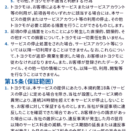
s
.
その他、トヨクモが不適当と判断する行為
2
.
トヨクモは、お客様による本サービスまたはサービスアカウント
等の利用が、前項各号のいずれかに該当する場合には、本サー
ビスの提供またはサービスアカウント等の利用の停止、その他
トヨクモが必要と認める措置を行うことができるものとします。
3
.
前項の停止措置をとったことにより発生した直接的、間接的、そ
の他すべての損害について、トヨクモは一切責任を負いません。
4
.
サービスの停止処置をされた場合、サービスアカウント等につ
いては以降一切利用することはできません。なお、これらについ
て、トヨクモが返却・廃棄を要求した場合、お客様はトヨクモに
従わなければなりません。また、お客様が登録されたデータ、フ
ァイル、その他一切の情報についても、以降一切、利用、閲覧等
を行なうことはできません。
第15条（保証範囲）
1
.
トヨクモは、本サービスの提供にあたり、本規約第18条（サービ
スの停止）に定める場合を除き、当社が設置したサービス網の
異常により、連続24時間を超えて本サービスが停止しないこと
を、お客様に対して保証するものとします。当社が保証事項に違
反したことを確認できた場合であって、お客様からの請求があっ
た場合には、当社の選択により、違反事実が発生した月の翌月
以降のサービス料金の減額、サービス期間の延長または違反事
実が発生した月のサービス料金の全部もしくは一部の返金を行