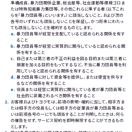
準構成員、暴力団関係企業、総会屋等、社会運動等標榜ゴロま
たは特殊知能暴力集団等、その他これらに準ずる者（以下これ
らを「暴力団員等」といいます。）に該当しないこと、および次の
各号のいずれにも該当しないことを保証し、かつ将来にわたっ
ても該当しないことを確約するものとします。
a
.
暴力団員等が経営を支配していると認められる関係を有す
ること
b
.
暴力団員等が経営に実質的に関与していると認められる関
係を有すること
c
.
自己または第三者の不正の利益を図る目的または第三者に
損害を加える目的をもってするなど、不当に暴力団員等を利
用していると認められる関係を有すること
d
.
暴力団員等に対して資金等を提供し、または便宜を供与す
るなどの関係を有すること
e
.
役員または経営に実質的に関与している者が暴力団員等と
社会的に非難されるべき関係を有すること
2
.
お客様およびトヨクモは、前項の表明・確約に反して、相手方ま
たは相手方の役員もしくは相手方の従業員が暴力団員等ある
いは前項各号の一にでも該当することが判明したときは、何ら
の催告をせず、サービス契約を即時解除することができるもの
とします。