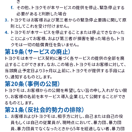
き
f
.
その他、トヨクモが本サービスの提供を停止、緊急停止する
必要があると判断した場合
3
.
トヨクモはお客様および第三者からの緊急停止要請に関して原
則としてこれを受け付けません。
4
.
トヨクモが本サービスを停止することまたは停止できなかった
ことによってお客様、および第三者が損害を被った場合も、トヨ
クモは一切の賠償責任を負いません。
第19条（サービスの廃止）
トヨクモは本サービス契約に基づく各サービスの提供の全部を廃
止することができます。なお、この場合、トヨクモはお客様に対して、
当該廃止予定日より3ヶ月以上前に、トヨクモが提供する手段によ
り、通知するものとします。
第20条（事例の公開）
トヨクモは、お客様からの公開を希望しない旨の申し入れがない限
り、お客様の名前を本サービス導入企業として公開することができ
るものとします。
第21条（反社会的勢力の排除）
1
.
お客様およびトヨクモは、相手方に対し、自己または自己の役
員もしくは自己の従業員が、現時点において、暴力団、暴力団
員、暴力団員でなくなったときから5年を経過しない者、暴力団